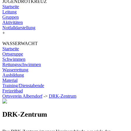
JUGENDROTKREUZ
Startseite
Leitung
Gruppen
Aktivitäten
Notfalldarstellung
+
WASSERWACHT
Startseite
Ortsgruppe
Schwimmen
Rettungsschwimmen
Wasserrettung
Ausbildung
Material
Training/Dienstabende
Freizeitbad
Ortsverein Albersdorf
->
DRK-Zentrum
DRK-Zentrum