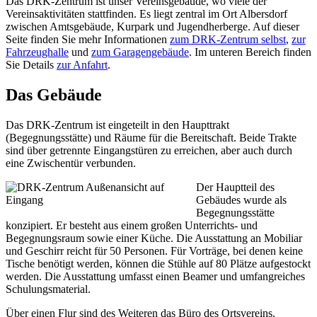
Das DRK-Zentrum ist unser Vereinsgebäude, wo viele der
Vereinsaktivitäten stattfinden. Es liegt zentral im Ort Albersdorf
zwischen Amtsgebäude, Kurpark und Jugendherberge. Auf dieser
Seite finden Sie mehr Informationen
zum DRK-Zentrum selbst
,
zur
Fahrzeughalle
und
zum Garagengebäude
. Im unteren Bereich finden
Sie Details
zur Anfahrt
.
Das Gebäude
Das DRK-Zentrum ist eingeteilt in den Haupttrakt
(Begegnungsstätte) und Räume für die Bereitschaft. Beide Trakte
sind über getrennte Eingangstüren zu erreichen, aber auch durch
eine Zwischentür verbunden.
Der Hauptteil des
Gebäudes wurde als
Begegnungsstätte
konzipiert. Er besteht aus einem großen Unterrichts- und
Begegnungsraum sowie einer Küche. Die Ausstattung an Mobiliar
und Geschirr reicht für 50 Personen. Für Vorträge, bei denen keine
Tische benötigt werden, können die Stühle auf 80 Plätze aufgestockt
werden. Die Ausstattung umfasst einen Beamer und umfangreiches
Schulungsmaterial.
Über einen Flur sind des Weiteren das Büro des Ortsvereins,