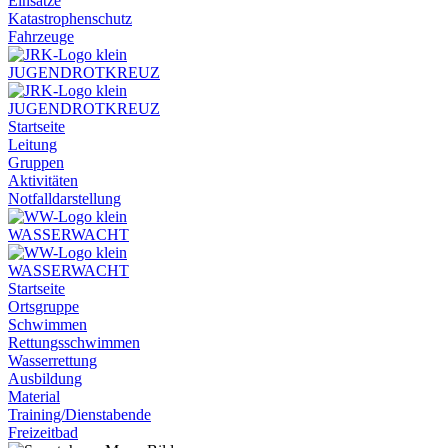
Einsätze
Katastrophenschutz
Fahrzeuge
JUGENDROTKREUZ
JUGENDROTKREUZ
Startseite
Leitung
Gruppen
Aktivitäten
Notfalldarstellung
WASSERWACHT
WASSERWACHT
Startseite
Ortsgruppe
Schwimmen
Rettungsschwimmen
Wasserrettung
Ausbildung
Material
Training/Dienstabende
Freizeitbad