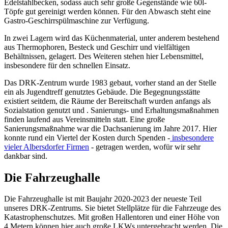
Edelstahlbecken, sodass auch sehr große Gegenstände wie 60l-
Töpfe gut gereinigt werden können. Für den Abwasch steht eine
Gastro-Geschirrspülmaschine zur Verfügung.
In zwei Lagern wird das Küchenmaterial, unter anderem bestehend
aus Thermophoren, Besteck und Geschirr und vielfältigen
Behältnissen, gelagert. Des Weiteren stehen hier Lebensmittel,
insbesondere für den schnellen Einsatz.
Das DRK-Zentrum wurde 1983 gebaut, vorher stand an der Stelle
ein als Jugendtreff genutztes Gebäude. Die Begegnungsstätte
existiert seitdem, die Räume der Bereitschaft wurden anfangs als
Sozialstation genutzt und . Sanierungs- und Erhaltungsmaßnahmen
finden laufend aus Vereinsmitteln statt. Eine große
Sanierungsmaßnahme war die Dachsanierung im Jahre 2017. Hier
konnte rund ein Viertel der Kosten durch Spenden -
insbesondere
vieler Albersdorfer Firmen
- getragen werden, wofür wir sehr
dankbar sind.
Die Fahrzeughalle
Die Fahrzeughalle ist mit Baujahr 2020-2023 der neueste Teil
unseres DRK-Zentrums. Sie bietet Stellplätze für die Fahrzeuge des
Katastrophenschutzes. Mit großen Hallentoren und einer Höhe von
4 Metern können hier auch große LKWs untergebracht werden. Die